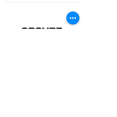
GROUPE MULTIZONE
VOTRE VISION, NOTRE MISSON!
3860 Rue Sabrevois (2e étage)
Montréal, QC H1H 2X4
info@multizonestudio.com
514-612-7939
©2026 by MULTIZONE STUDIO. Proudly created by
MULTIZONE STUDIO INC.