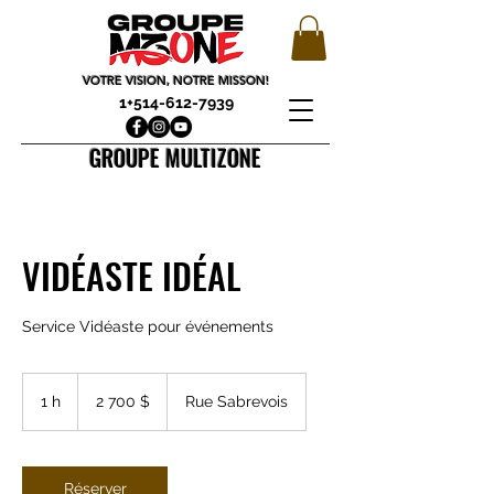
VOTRE VISION, NOTRE MISSON!
1+514-612-7939
GROUPE MULTIZONE
VIDÉASTE IDÉAL
Service Vidéaste pour événements
2 700 dollars
canadiens
1 h
1
2 700 $
Rue Sabrevois
Réserver