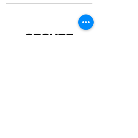
GROUPE MULTIZONE
VOTRE VISION, NOTRE MISSON!
3860 Rue Sabrevois (2e étage)
Montréal, QC H1H 2X4
info@multizonestudio.com
514-612-7939
©2026 by MULTIZONE STUDIO. Proudly created by
MULTIZONE STUDIO INC.